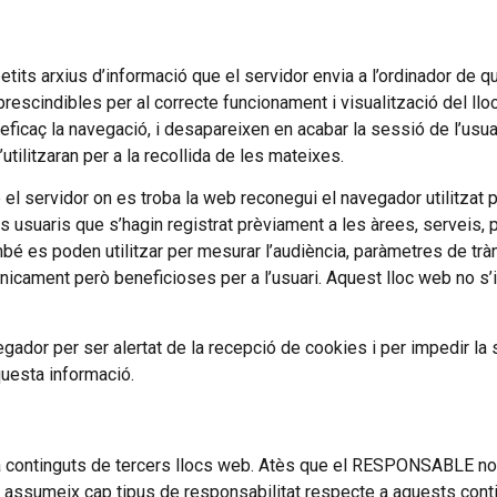
etits arxius d’informació que el servidor envia a l’ordinador de q
cindibles per al correcte funcionament i visualització del lloc.
s eficaç la navegació, i desapareixen en acabar la sessió de l’us
tilitzaran per a la recollida de les mateixes.
l servidor on es troba la web reconegui el navegador utilitzat per
ls usuaris que s’hagin registrat prèviament a les àrees, servei
bé es poden utilitzar per mesurar l’audiència, paràmetres de tràns
icament però beneficioses per a l’usuari. Aquest lloc web no s’i
egador per ser alertat de la recepció de cookies i per impedir la s
questa informació.
 a continguts de tercers llocs web. Atès que el RESPONSABLE no 
 assumeix cap tipus de responsabilitat respecte a aquests conting