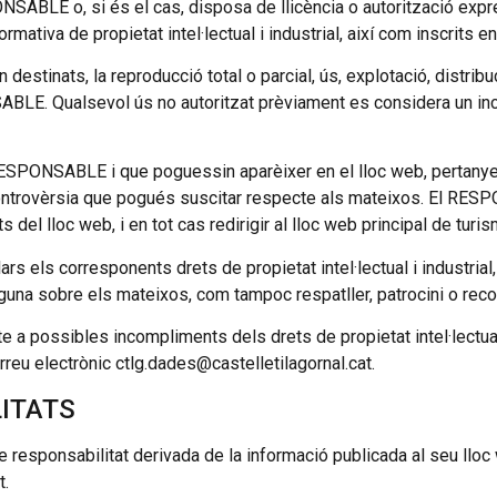
ONSABLE o, si és el cas, disposa de llicència o autorització expr
mativa de propietat intel·lectual i industrial, així com inscrits 
 destinats, la reproducció total o parcial, ús, explotació, distrib
NSABLE. Qualsevol ús no autoritzat prèviament es considera un in
l RESPONSABLE i que poguessin aparèixer en el lloc web, pertanye
ntrovèrsia que pogués suscitar respecte als mateixos. El RES
 del lloc web, i en tot cas redirigir al lloc web principal de turis
 els corresponents drets de propietat intel·lectual i industrial,
alguna sobre els mateixos, com tampoc respatller, patrocini o rec
e a possibles incompliments dels drets de propietat intel·lectual
rreu electrònic ctlg.dades@castelletilagornal.cat.
LITATS
responsabilitat derivada de la informació publicada al seu llo
t.