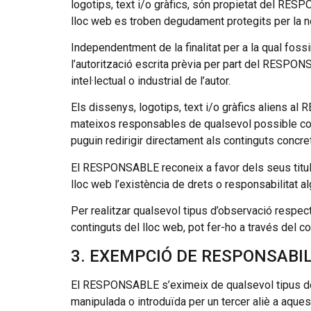
logotips, text i/o gràfics, són propietat del RESP
lloc web es troben degudament protegits per la nor
Independentment de la finalitat per a la qual fossin
l’autorització escrita prèvia per part del RESPO
intel·lectual o industrial de l’autor.
Els dissenys, logotips, text i/o gràfics aliens a
mateixos responsables de qualsevol possible co
puguin redirigir directament als continguts concrets
El RESPONSABLE reconeix a favor dels seus titulars
lloc web l’existència de drets o responsabilitat 
Per realitzar qualsevol tipus d’observació respect
continguts del lloc web, pot fer-ho a través del co
3. EXEMPCIÓ DE RESPONSABI
El RESPONSABLE s’eximeix de qualsevol tipus de 
manipulada o introduïda per un tercer aliè a aques