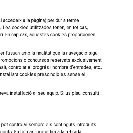
ui accedeix a la pàgina) per dur a terme
 Les cookies utilitzades tenen, en tot cas,
uari. En cap cas, aquestes cookies proporcionen
 l’usuari amb la finalitat que la navegació sigui
s, promocions o concursos reservats exclusivament
it, controlar el progrés i nombre d’entrades, etc.,
nstal·larà cookies prescindibles sense el
eva instal·lació al seu equip. Si us plau, consulti
pot controlar sempre els continguts introduïts
uts. En tot cas, procedirà a la retirada