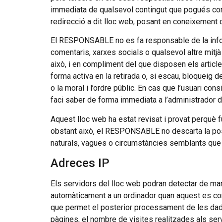
immediata de qualsevol contingut que pogués contrav
redirecció a dit lloc web, posant en coneixement 
El RESPONSABLE no es fa responsable de la inform
comentaris, xarxes socials o qualsevol altre mit
això, i en compliment del que disposen els article
forma activa en la retirada o, si escau, bloqueig d
o la moral i l’ordre públic. En cas que l’usuari c
faci saber de forma immediata a l’administrador d
Aquest lloc web ha estat revisat i provat perquè f
obstant això, el RESPONSABLE no descarta la poss
naturals, vagues o circumstàncies semblants que 
Adreces IP
Els servidors del lloc web podran detectar de man
automàticament a un ordinador quan aquest es conn
que permet el posterior processament de les dad
pàgines, el nombre de visites realitzades als servi