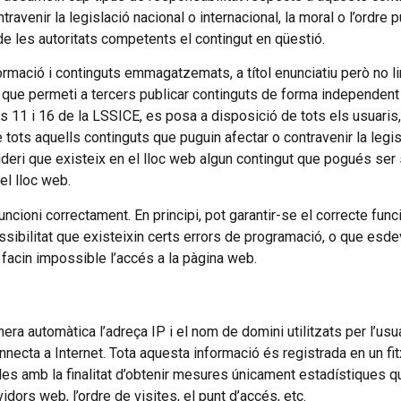
enir la legislació nacional o internacional, la moral o l’ordre pú
de les autoritats competents el contingut en qüestió.
ació i continguts emmagatzemats, a títol enunciatiu però no lim
jà que permeti a tercers publicar continguts de forma independ
s 11 i 16 de la LSSICE, es posa a disposició de tots els usuaris, 
e tots aquells continguts que puguin afectar o contravenir la legis
onsideri que existeix en el lloc web algun contingut que pogués se
el lloc web.
uncioni correctament. En principi, pot garantir-se el correcte func
ibilitat que existeixin certs errors de programació, o que esde
facin impossible l’accés a la pàgina web.
era automàtica l’adreça IP i el nom de domini utilitzats per l’us
ecta a Internet. Tota aquesta informació és registrada en un fitx
es amb la finalitat d’obtenir mesures únicament estadístiques 
dors web, l’ordre de visites, el punt d’accés, etc.