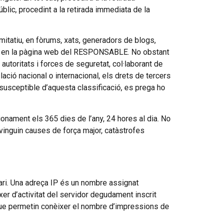
blic, procedint a la retirada immediata de la
itatiu, en fòrums, xats, generadors de blogs,
ent en la pàgina web del RESPONSABLE. No obstant
autoritats i forces de seguretat, col·laborant de
lació nacional o internacional, els drets de tercers
r susceptible d’aquesta classificació, es prega ho
ionament els 365 dies de l’any, 24 hores al dia. No
vinguin causes de força major, catàstrofes
uari. Una adreça IP és un nombre assignat
er d’activitat del servidor degudament inscrit
que permetin conèixer el nombre d’impressions de