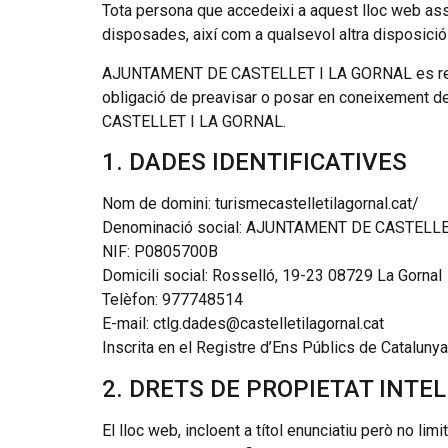
Tota persona que accedeixi a aquest lloc web ass
disposades, així com a qualsevol altra disposició 
AJUNTAMENT DE CASTELLET I LA GORNAL es reserva
obligació de preavisar o posar en coneixement d
CASTELLET I LA GORNAL.
1. DADES IDENTIFICATIVES
Nom de domini: turismecastelletilagornal.cat/
Denominació social: AJUNTAMENT DE CASTELL
NIF: P0805700B
Domicili social: Rosselló, 19-23 08729 La Gornal
Telèfon: 977748514
E-mail: ctlg.dades@castelletilagornal.cat
Inscrita en el Registre d’Ens Públics de Catalunya
2. DRETS DE PROPIETAT INTEL
El lloc web, incloent a títol enunciatiu però no li