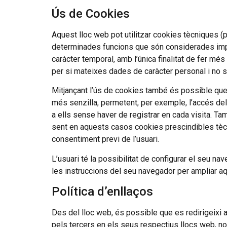
Ús de Cookies
Aquest lloc web pot utilitzar cookies tècniques (p
determinades funcions que són considerades impres
caràcter temporal, amb l’única finalitat de fer mé
per si mateixes dades de caràcter personal i no s’u
Mitjançant l’ús de cookies també és possible que e
més senzilla, permetent, per exemple, l’accés de
a ells sense haver de registrar en cada visita. Tam
sent en aquests casos cookies prescindibles tècn
consentiment previ de l’usuari.
L’usuari té la possibilitat de configurar el seu nav
les instruccions del seu navegador per ampliar a
Política d’enllaços
Des del lloc web, és possible que es redirigeixi
pels tercers en els seus respectius llocs web, no